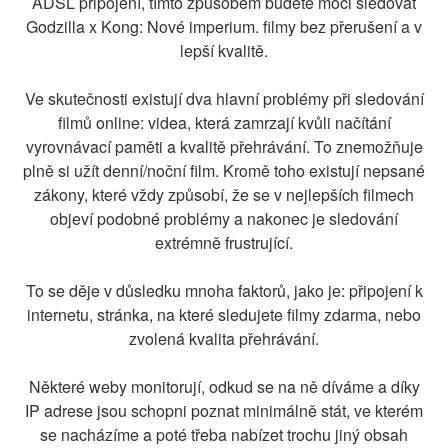
ADSL připojení, tímto způsobem budete moci sledovat
Godzilla x Kong: Nové imperium. filmy bez přerušení a v
lepší kvalitě.
Ve skutečnosti existují dva hlavní problémy při sledování
filmů online: videa, která zamrzají kvůli načítání
vyrovnávací paměti a kvalitě přehrávání. To znemožňuje
plně si užít denní/noční film. Kromě toho existují nepsané
zákony, které vždy způsobí, že se v nejlepších filmech
objeví podobné problémy a nakonec je sledování
extrémně frustrující.
To se děje v důsledku mnoha faktorů, jako je: připojení k
internetu, stránka, na které sledujete filmy zdarma, nebo
zvolená kvalita přehrávání.
Některé weby monitorují, odkud se na ně díváme a díky
IP adrese jsou schopni poznat minimálně stát, ve kterém
se nacházíme a poté třeba nabízet trochu jiný obsah