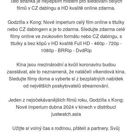
Tato stránka je nejlepším místem pro sledování celých
filmů v CZ dabingu a HD kvalitě online zdarma.
Godzilla x Kong: Nové imperium celý film online s titulky
nebo CZ dabingem a je to zdarma. Sledujte zdarma celé
filmy online ve zvukovém formátu nebo CZ dabingu, s
titulky a bez klipů v HD kvalitě Full HD - 460p - 720p -
1080p - BRRip - DvdRip
Kina jsou mezinárodní a kvůli koronaviru budou
zaostávat, ale to neznamená, že natáčeli víkendová kina.
Sledujte filmy doma a vyberte si z bezplatných nabídek
od největších poskytovatelů streamování.
Jeden z nejočekávanějších filmů roku, Godzilla x Kong:
Nové imperium dubna 2024 v kinech v distribuci
justwatch.asia
Užijte si volný čas s rodinou, přáteli a partnery. Svůj