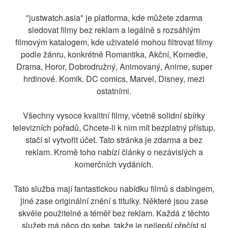
"justwatch.asia" je platforma, kde můžete zdarma
sledovat filmy bez reklam a legálně s rozsáhlým
filmovým katalogem, kde uživatelé mohou filtrovat filmy
podle žánru, konkrétně Romantika, Akční, Komedie,
Drama, Horor, Dobrodružný, Animovaný, Anime, super
hrdinové. Komik. DC comics, Marvel, Disney, mezi
ostatními.
Všechny vysoce kvalitní filmy, včetně solidní sbírky
televizních pořadů, Chcete-li k nim mít bezplatný přístup,
stačí si vytvořit účet. Tato stránka je zdarma a bez
reklam. Kromě toho nabízí články o nezávislých a
komerčních vydáních.
Tato služba mají fantastickou nabídku filmů s dabingem,
jiné zase originální znění s titulky. Některé jsou zase
skvěle použitelné a téměř bez reklam. Každá z těchto
služeb má něco do sebe, takže je nejlepší přečíst si