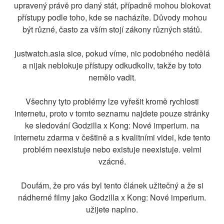
upravený právě pro daný stát, případně mohou blokovat
přístupy podle toho, kde se nacházíte. Důvody mohou
být různé, často za vším stojí zákony různých států.
justwatch.asia sice, pokud víme, nic podobného nedělá
a nijak neblokuje přístupy odkudkoliv, takže by toto
nemělo vadit.
Všechny tyto problémy lze vyřešit kromě rychlosti
internetu, proto v tomto seznamu najdete pouze stránky
ke sledování Godzilla x Kong: Nové imperium. na
internetu zdarma v češtině a s kvalitními videi, kde tento
problém neexistuje nebo existuje neexistuje. velmi
vzácné.
Doufám, že pro vás byl tento článek užitečný a že si
nádherné filmy jako Godzilla x Kong: Nové imperium.
užijete naplno.