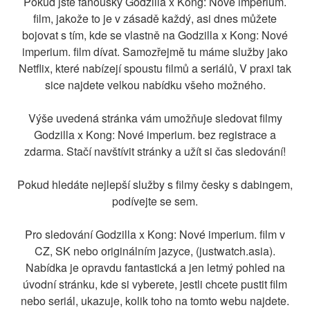
Pokud jste fanoušky Godzilla x Kong: Nové imperium.
film, jakože to je v zásadě každý, asi dnes můžete
bojovat s tím, kde se vlastně na Godzilla x Kong: Nové
imperium. film dívat. Samozřejmě tu máme služby jako
Netflix, které nabízejí spoustu filmů a seriálů, V praxi tak
sice najdete velkou nabídku všeho možného.
Výše uvedená stránka vám umožňuje sledovat filmy
Godzilla x Kong: Nové imperium. bez registrace a
zdarma. Stačí navštívit stránky a užít si čas sledování!
Pokud hledáte nejlepší služby s filmy česky s dabingem,
podívejte se sem.
Pro sledování Godzilla x Kong: Nové imperium. film v
CZ, SK nebo originálním jazyce, (justwatch.asia).
Nabídka je opravdu fantastická a jen letmý pohled na
úvodní stránku, kde si vyberete, jestli chcete pustit film
nebo seriál, ukazuje, kolik toho na tomto webu najdete.