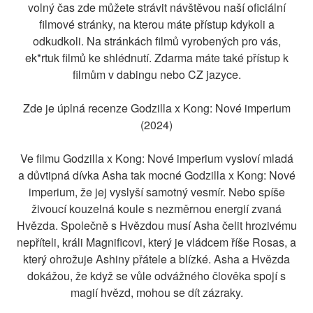
volný čas zde můžete strávit návštěvou naší oficiální
filmové stránky, na kterou máte přístup kdykoli a
odkudkoli. Na stránkách filmů vyrobených pro vás,
ek*rtuk filmů ke shlédnutí. Zdarma máte také přístup k
filmům v dabingu nebo CZ jazyce.
Zde je úplná recenze Godzilla x Kong: Nové imperium
(2024)
Ve filmu Godzilla x Kong: Nové imperium vysloví mladá
a důvtipná dívka Asha tak mocné Godzilla x Kong: Nové
imperium, že jej vyslyší samotný vesmír. Nebo spíše
živoucí kouzelná koule s nezměrnou energií zvaná
Hvězda. Společně s Hvězdou musí Asha čelit hrozivému
nepříteli, králi Magnificovi, který je vládcem říše Rosas, a
který ohrožuje Ashiny přátele a blízké. Asha a Hvězda
dokážou, že když se vůle odvážného člověka spojí s
magií hvězd, mohou se dít zázraky.