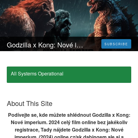
Godzilla x Kong: Nové imperium | CELÝ FILM [2024] 𝐎𝐍𝐋𝐈𝐍𝐄 ZDARMA {CZ/SK} DABING I TITULKY
SUBSCRIBE
All Systems Operational
About This Site
Podívejte se, kde můžete shlédnout Godzilla x Kong:
Nové imperium. 2024 celý film online bez jakékoliv
registrace, Tady nájdete Godzilla x Kong: Nové
imperium. (2024) online cz/sk dabingem ale aj s