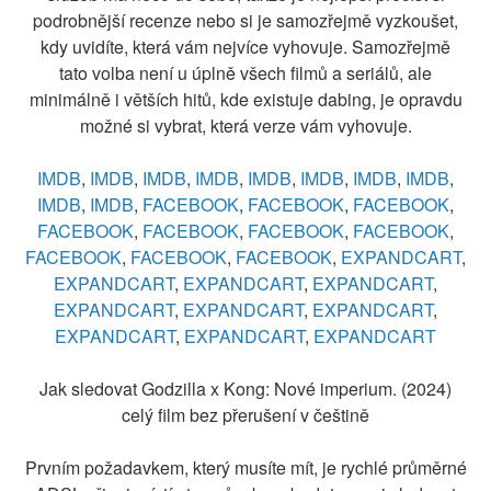
podrobnější recenze nebo si je samozřejmě vyzkoušet,
kdy uvidíte, která vám nejvíce vyhovuje. Samozřejmě
tato volba není u úplně všech filmů a seriálů, ale
minimálně i větších hitů, kde existuje dabing, je opravdu
možné si vybrat, která verze vám vyhovuje.
IMDB
,
IMDB
,
IMDB
,
IMDB
,
IMDB
,
IMDB
,
IMDB
,
IMDB
,
IMDB
,
IMDB
,
FACEBOOK
,
FACEBOOK
,
FACEBOOK
,
FACEBOOK
,
FACEBOOK
,
FACEBOOK
,
FACEBOOK
,
FACEBOOK
,
FACEBOOK
,
FACEBOOK
,
EXPANDCART
,
EXPANDCART
,
EXPANDCART
,
EXPANDCART
,
EXPANDCART
,
EXPANDCART
,
EXPANDCART
,
EXPANDCART
,
EXPANDCART
,
EXPANDCART
Jak sledovat Godzilla x Kong: Nové imperium. (2024)
celý film bez přerušení v češtině
Prvním požadavkem, který musíte mít, je rychlé průměrné